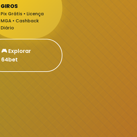
GIROS
Pix Grátis • Licença
MGA • Cashback
Diário
🎮 Explorar
64bet