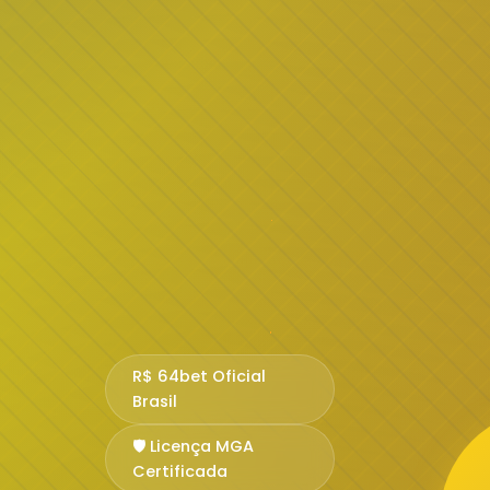
R$ 64bet Oficial
Brasil
🛡️ Licença MGA
Certificada