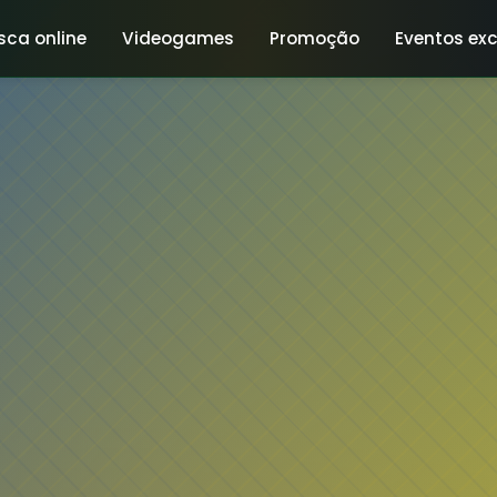
sca online
Videogames
Promoção
Eventos exc